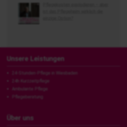
Pflegekosten explodieren – aber
ist das Pflegeheim wirklich die
einzige Option?
Unsere Leistungen
24-Stunden-Pflege in Wiesbaden
24h Kurzzeitpflege
Ambulante Pflege
Pflegeberatung
Über uns