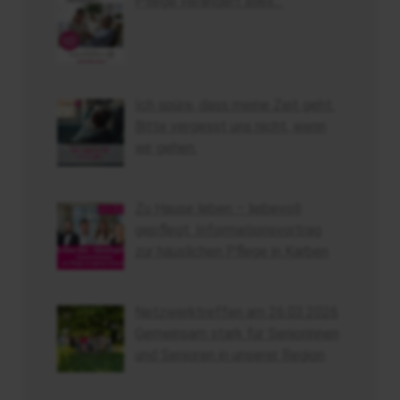
Pflege verändert alles…
Ich spüre, dass meine Zeit geht.
Bitte vergesst uns nicht, wenn
wir gehen.
Zu Hause leben – liebevoll
gepflegt: Informationsvortrag
zur häuslichen Pflege in Karben
Netzwerktreffen am 26.03.2026
Gemeinsam stark für Seniorinnen
und Senioren in unserer Region