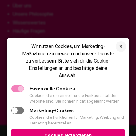
Über uns
Unsere Philosophie
Wissenswertes
Häufige Fragen
Kontaktformular
Wir nutzen Cookies, um Marketing-
Maßnahmen zu messen und unsere Dienste
zu verbessern. Bitte sieh dir die Cookie-
VITA Fonfara GmbH
Einstellungen an und bestätige deine
Auswahl.
Chattenpfad 21
65232 Taunusstein
Essenzielle Cookies
Tel: 0800 20 70 20 20
Cookies, die essenziell für die Funktionalität der
Website sind. Sie können nicht abgelehnt werden.
Fax: 0800 20 70 20 22
Marketing-Cookies
info@vita-fonfara.de
Cookies, die Funktionen für Marketing, Werbung und
Targeting bereitstellen.
Datenschutz
Impressum
Kontakt
Facebook
Cookies akzeptieren