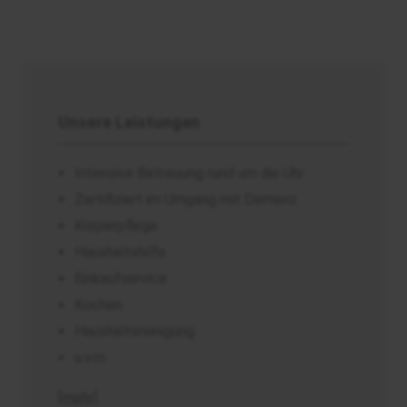
Unsere Leistungen
Intensive Betreuung rund um die Uhr
Zertifiziert im Umgang mit Demenz
Körperpflege
Haushaltshilfe
Einkaufservice
Kochen
Haushaltsreinigung
u.v.m.
[mehr]