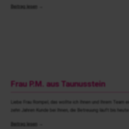
Beitrag lesen
→
Frau P.M. aus Taunusstein
Liebe Frau Rompel, das wollte ich Ihnen und Ihrem Team ein
zehn Jahren Kunde bei Ihnen, die Betreuung läuft bis heut
Beitrag lesen
→