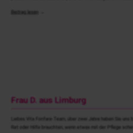
Beitrag lesen
→
Frau D. aus Limburg
Liebes Vita Fonfara-Team, über zwei Jahre haben Sie uns b
Rat oder Hilfe brauchten, wenn etwas mit der Pflege schie