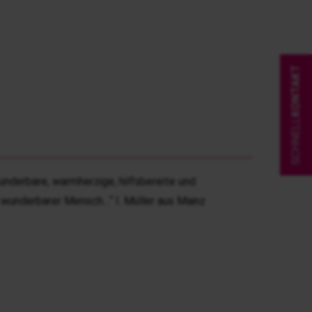
KONTAKT
SCHNELL
nderbare, warmherzige, hilfsbereite und
 wunderbarer Mensch…“ I. Müller aus Mainz