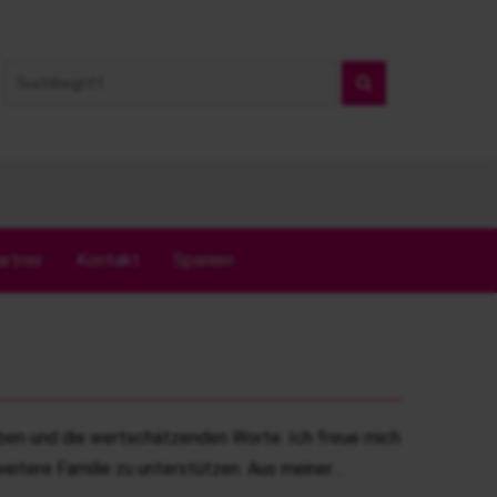
artner
Kontakt
Spanien
eiben und die wertschätzenden Worte. Ich freue mich
eitere Familie zu unterstützen. Aus meiner…