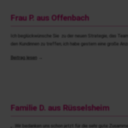
Frau P. aus Offenbach
Ich beglückwünsche Sie zu der neuen Strategie, das Team
den Kundinnen zu treffen; ich habe gestern eine große Anz
Beitrag lesen
→
Familie D. aus Rüsselsheim
„…Wir bedanken uns schon jetzt für die sehr gute Zusammen