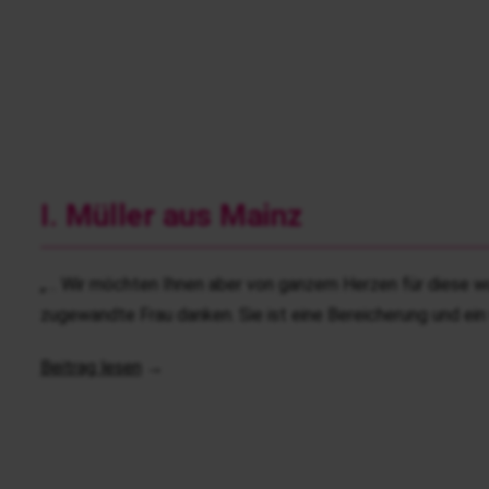
I. Müller aus Mainz
„… Wir möchten Ihnen aber von ganzem Herzen für diese wu
zugewandte Frau danken. Sie ist eine Bereicherung und ein
Beitrag lesen
→