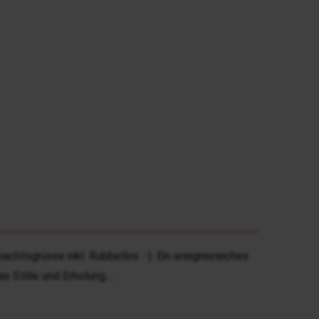
chtsgrüsse inkl. Rubbellos :-). Ein ereignisreiches
s Stille und Erholung.…