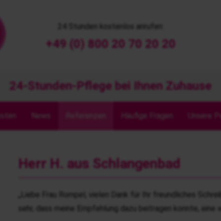
24 Stunden kostenlos anrufen:
+49 (0) 800 20 70 20 20
24-Stunden-Pflege bei Ihnen Zuhause
osten
News
Referenzen
Häufige Fragen
Unsere P
Herr H. aus Schlangenbad
„Liebe Frau Rompel, vielen Dank für Ihr freundliches Schr
sehr, dass meine Empfehlung dazu beitragen konnte, eine w