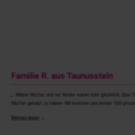
Familie R. aus Taunusstein
„…Meine Mutter und wir Kinder waren sehr glücklich, über 
Mutter gehabt zu haben. Wir konnten uns immer 100-prozen
Beitrag lesen
→