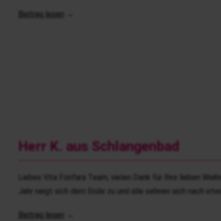
Beitrag lesen
→
Herr K. aus Schlangenbad
Liebes Vita Fonfara Team, vielen Dank für Ihre lieben Weihna
Jahr neigt sich dem Ende zu und alle sehnen sich nach etwa
Beitrag lesen
→