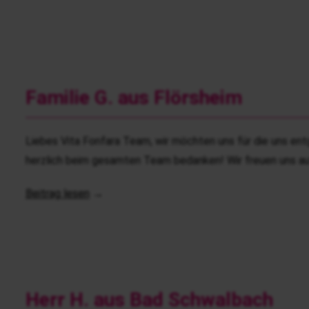
Familie G. aus Flörsheim
Liebes Vita Fonfara Team, wir möchten uns für die uns en
herzlich beim gesamten Team bedanken! Wir freuen uns a
Beitrag lesen
→
Herr H. aus Bad Schwalbach