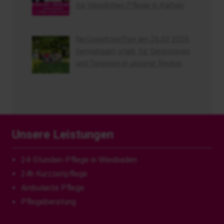
zur häuslichen Pflege in Karben
Netzwerktreffen am 26.03.2026
Gemeinsam stark für Seniorinnen
und Senioren in unserer Region
Unsere Leistungen
24-Stunden-Pflege in Wiesbaden
24h Kurzzeitpflege
Ambulante Pflege
Pflegeberatung