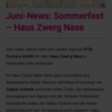
Juni-News: Sommerfest
– Haus Zwerg Nase
Seit vielen Jahren fühlt sich unsere Agentur
VITA-
Fonfara
GmbH
mit dem
Haus Zwerg Nase
in
Wiesbaden sehr verbunden.
Im Haus Zwerg Nase leben ganz besondere und
liebenswerte Kinder. Betreut und liebevoll umsorgt von
Sabine Schenk
und ihrem tollen Team. Die harmonische
Atmosphäre des Hauses und die fühlbare Fröhlichkeit
beeindruckt jeden, der Sabine Schenk und die Kinder
einmal besucht hat. So erging es auch unserem Team