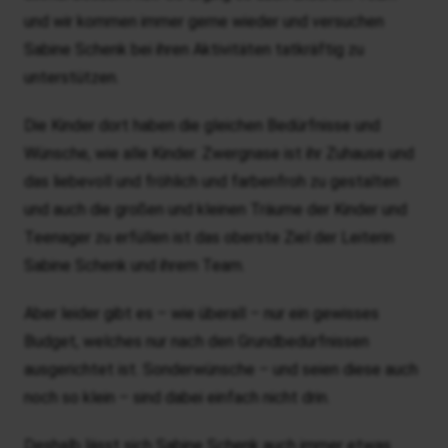
und wir kommen immer gerne wieder und versuchen
Sabine Schenk bei ihren Aktivitäten tatkräftig zu
unterstützen.
Die Kinder dort haben die gleichen Bedürfnisse und
Wünsche, wie alle Kinder. Zwergnase ist ihr Zuhause und
das liebevoll und fröhlich und farbenfroh zu gestalten
und auch die großen und kleinen Träume der Kinder und
Teenager zu erfüllen ist das oberste Ziel der Leiterin
Sabine Schenk und ihrem Team.
Aber leider gibt es – wie überall – nur ein gewisses
Budget, welches nur nach den Grundbedürfnissen
ausgerichtet ist. Sonderwünsche – und seien diese auch
noch so klein – sind dabei einfach nicht drin.
Deshalb lässt sich Sabine Schenk auch immer etwas