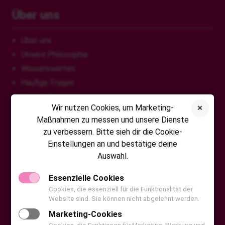
Über uns
Über uns
Unsere Philosophie
Wissenswertes
Häufige Fragen
Kontaktformular
Wir nutzen Cookies, um Marketing-
Maßnahmen zu messen und unsere Dienste
VITA Fonfara GmbH
zu verbessern. Bitte sieh dir die Cookie-
Einstellungen an und bestätige deine
Auswahl.
Chattenpfad 21
65232 Taunusstein
Essenzielle Cookies
Tel: 0800 20 70 20 20
Cookies, die essenziell für die Funktionalität der
Website sind. Sie können nicht abgelehnt werden.
Fax: 0800 20 70 20 22
Marketing-Cookies
info@vita-fonfara.de