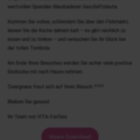
wertvollen Spenden Wiesbadener Geschäftsleute.
Kommen Sie vorbei, schlendern Sie über den Flohmarkt,
lassen Sie die Küche daheim kalt – es gibt reichlich zu
essen und zu trinken – und versuchen Sie Ihr Glück bei
der tollen Tombola.
Am Ende Ihres Besuches werden Sie sicher viele positive
Eindrücke mit nach Hause nehmen.
Zwergnase freut sich auf Ihren Besuch ????
Bleiben Sie gesund.
Ihr Team von VITA-Fonfara
News-Download