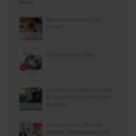
News
Wer betreut unsere Eltern
morgen?
Pflege verändert alles…
Ich spüre, dass meine Zeit geht.
Bitte vergesst uns nicht, wenn
wir gehen.
Zu Hause leben – liebevoll
gepflegt: Informationsvortrag