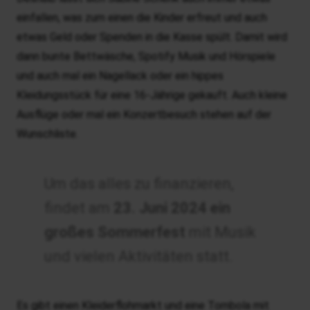
einfallen, was zum einen die Kinder erfreut und auch
etwas Geld oder Spenden in die Kasse spült. Damit wird
dann bunte Bettwäsche, Spotify Musik und Hörspiele
und auch mal ein Nagellack oder ein hippes
Kleidungsstück für eine 16-Jährige gekauft. Auch kleine
Ausflüge oder mal ein Konzertbesuch stehen auf der
Wunschliste.
Um das alles zu finanzieren,
findet am
23. Juni 2024 ein
großes Sommerfest
mit Musik
und vielen Aktivitäten statt.
Es gibt einen Kleiderflohmarkt und eine Tombola mit