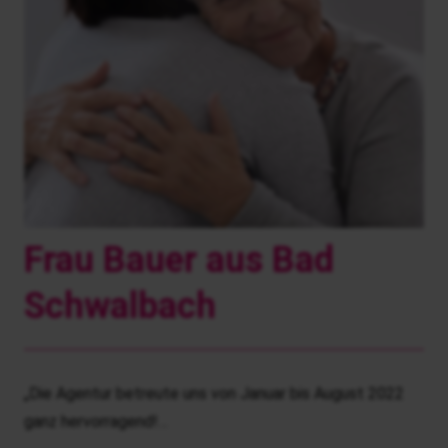
Frau Bauer aus Bad
Schwalbach
„Die Agentur betreute uns von Januar bis August 2022
ganz hervorragend!…