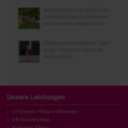
Netzwerktreffen am 26.03.2026
Gemeinsam stark für Seniorinnen
und Senioren in unserer Region
Pflegekosten explodieren – aber
ist das Pflegeheim wirklich die
einzige Option?
Unsere Leistungen
24-Stunden-Pflege in Wiesbaden
24h Kurzzeitpflege
Ambulante Pflege