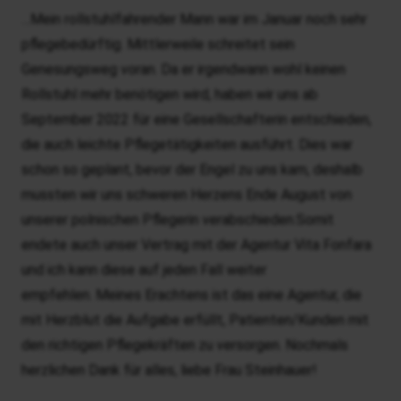
…Mein rollstuhlfahrender Mann war im Januar noch sehr
pflegebedürftig. Mittlerweile schreitet sein
Genesungsweg voran. Da er irgendwann wohl keinen
Rollstuhl mehr benötigen wird, haben wir uns ab
September 2022 für eine Gesellschafterin entschieden,
die auch leichte Pflegetätigkeiten ausführt. Dies war
schon so geplant, bevor der Engel zu uns kam, deshalb
mussten wir uns schweren Herzens Ende August von
unserer polnischen Pflegerin verabschieden.Somit
endete auch unser Vertrag mit der Agentur Vita Fonfara
und ich kann diese auf jeden Fall weiter
empfehlen. Meines Erachtens ist das eine Agentur, die
mit Herzblut die Aufgabe erfüllt, Patienten/Kunden mit
den richtigen Pflegekräften zu versorgen. Nochmals
herzlichen Dank für alles, liebe Frau Steinhauer!