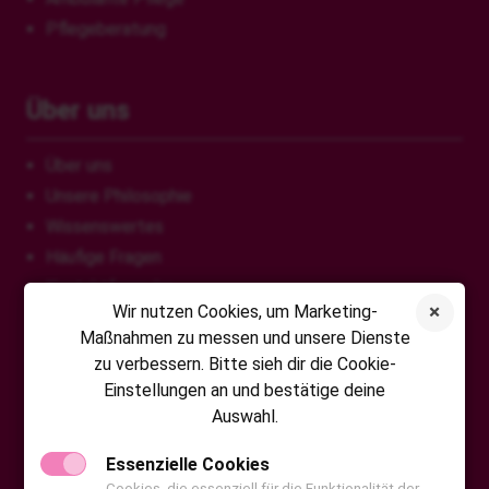
Pflegeberatung
Über uns
Über uns
Unsere Philosophie
Wissenswertes
Häufige Fragen
Kontaktformular
Wir nutzen Cookies, um Marketing-
Maßnahmen zu messen und unsere Dienste
zu verbessern. Bitte sieh dir die Cookie-
VITA Fonfara GmbH
Einstellungen an und bestätige deine
Auswahl.
Chattenpfad 21
65232 Taunusstein
Essenzielle Cookies
Tel: 0800 20 70 20 20
Cookies, die essenziell für die Funktionalität der