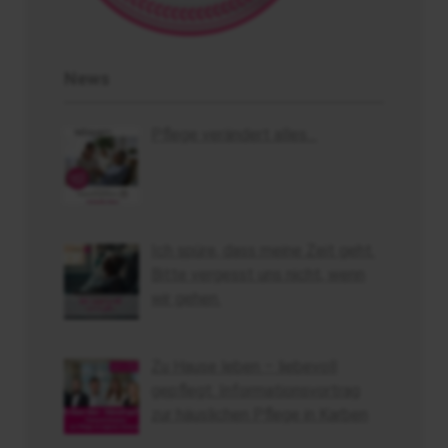
News
Pflege verändert alles…
Ich spüre, dass meine Zeit geht.
Bitte vergesst uns nicht, wenn
wir gehen.
Zu Hause leben – liebevoll
gepflegt: Informationsvortrag
zur häuslichen Pflege in Karben