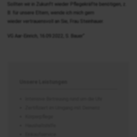
Sollten wir in Zukunft wieder Pflegekräfte benötigen, z.
B. für unsere Eltern, wende ich mich gern
wieder vertrauensvoll an Sie, Frau Steinhauer.
VG Aar-Einrich, 16.09.2022, S. Bauer“
Unsere Leistungen
Intensive Betreuung rund um die Uhr
Zertifiziert im Umgang mit Demenz
Körperpflege
Haushaltshilfe
Einkaufservice