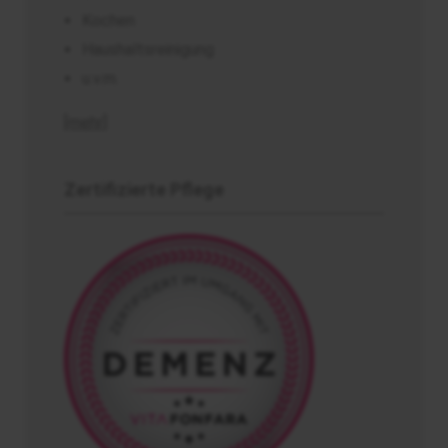
Kochen
Haushaltsreinigung
u.v.m.
[mehr]
Zertifizierte Pflege