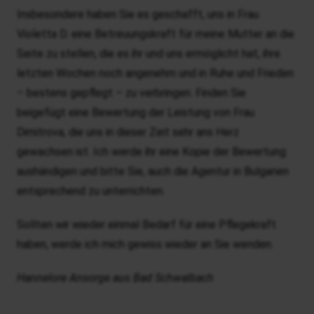
Insbesondere haben Sie es geschafft, uns in Frau
Violetta D. eine Betreuungskraft für meine Mutter an die
Seite zu stellen, die es ihr und uns ermöglicht hat, ihre
letzten Wochen noch angenehm und in Ruhe und Frieden
– bestens gepflegt – zu verbringen. Finden Sie
beigefügt eine Bewertung der Leistung von Frau
Dimitrova, die uns in dieser Zeit sehr ans Herz
gewachsen ist. Ich werde ihr eine Kopie der Bewertung
aushändigen und bitte Sie, auch die Agentur in Bulgarien
entsprechend zu unterrichten.
Sollten wir wieder einmal Bedarf für eine Pflegekraft
haben, werde ich mich gewiss wieder an Sie wenden.
Hannelore Ansorge aus Bad Schwalbach