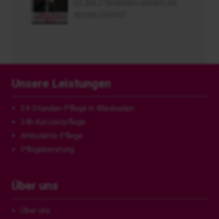
ist das Pflegeheim wirklich die
einzige Option?
Unsere Leistungen
24-Stunden-Pflege in Wiesbaden
24h Kurzzeitpflege
Ambulante Pflege
Pflegeberatung
Über uns
Über uns