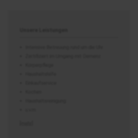
Unsere Leistungen
Intensive Betreuung rund um die Uhr
Zertifiziert im Umgang mit Demenz
Körperpflege
Haushaltshilfe
Einkaufservice
Kochen
Haushaltsreinigung
u.v.m.
[mehr]