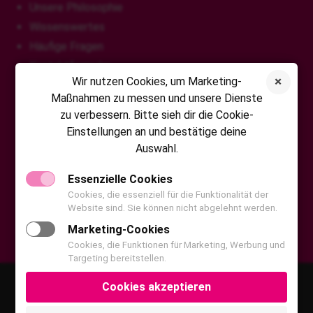
Unsere Philosophie
Wissenswertes
Häufige Fragen
Kontaktformular
Wir nutzen Cookies, um Marketing-
Maßnahmen zu messen und unsere Dienste
VITA Fonfara GmbH
zu verbessern. Bitte sieh dir die Cookie-
Einstellungen an und bestätige deine
Auswahl.
Chattenpfad 21
65232 Taunusstein
Essenzielle Cookies
Tel: 0800 20 70 20 20
Cookies, die essenziell für die Funktionalität der
Website sind. Sie können nicht abgelehnt werden.
Fax: 0800 20 70 20 22
Marketing-Cookies
info@vita-fonfara.de
Cookies, die Funktionen für Marketing, Werbung und
Targeting bereitstellen.
Datenschutz
Impressum
Kontakt
Facebook
Cookies akzeptieren
Instagram