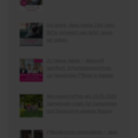
Ich spüre, dass meine Zeit geht.
Bitte vergesst uns nicht, wenn
wir gehen.
Zu Hause leben – liebevoll
gepflegt: Informationsvortrag
zur häuslichen Pflege in Karben
Netzwerktreffen am 26.03.2026
Gemeinsam stark für Seniorinnen
und Senioren in unserer Region
Pflegekosten explodieren – aber