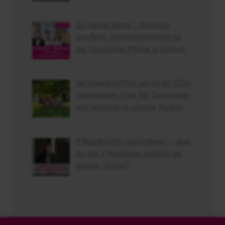
Zu Hause leben – liebevoll
gepflegt: Informationsvortrag
zur häuslichen Pflege in Karben
Netzwerktreffen am 26.03.2026
Gemeinsam stark für Seniorinnen
und Senioren in unserer Region
Pflegekosten explodieren – aber
ist das Pflegeheim wirklich die
einzige Option?