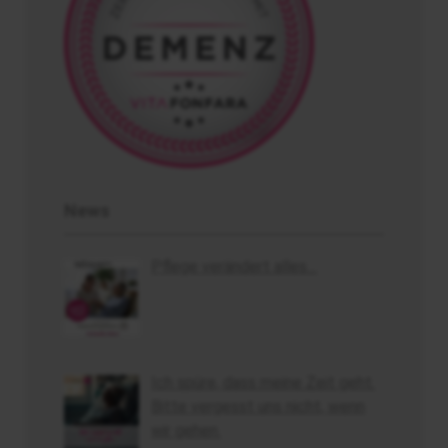
News
Pflege verändert alles…
Ich spüre, dass meine Zeit geht.
Bitte vergesst uns nicht, wenn
wir gehen.