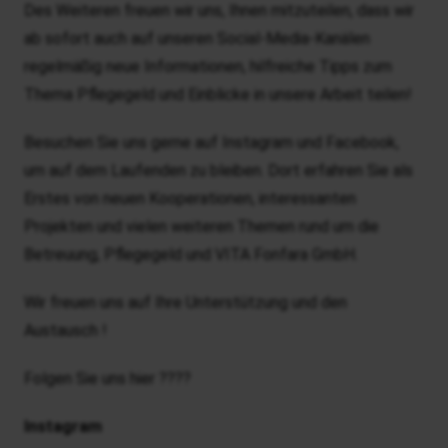
Des Weiteren freuen wir uns, Ihnen mitzuteilen, dass wir
ab sofort auch auf unseren Social-Media-Kanälen
regelmäßig neue Informationen, hilfreiche Tipps zum
Thema Pflegegeld und Einblicke in unsere Arbeit teilen!
Besuchen Sie uns gerne auf Instagram und Facebook,
um auf dem Laufenden zu bleiben. Dort erfahren Sie als
Erstes von neuen Kooperationen, interessanten
Projekten und vielen weiteren Themen rund um die
Betreuung, Pflegegeld und VITA Fonfara GmbH.
Wir freuen uns auf Ihre Unterstützung und den
Austausch !
Folgen Sie uns hier ????
Instagram