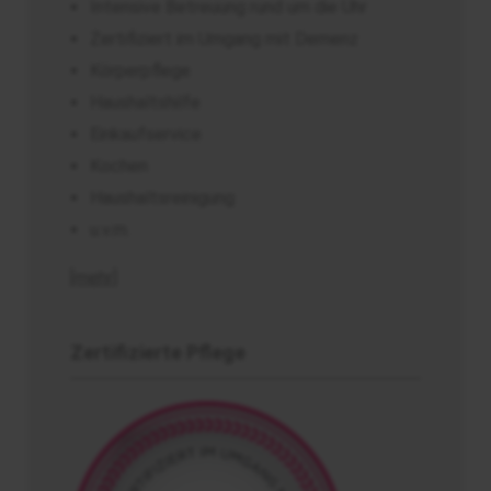
Intensive Betreuung rund um die Uhr
Zertifiziert im Umgang mit Demenz
Körperpflege
Haushaltshilfe
Einkaufservice
Kochen
Haushaltsreinigung
u.v.m.
[mehr]
Zertifizierte Pflege