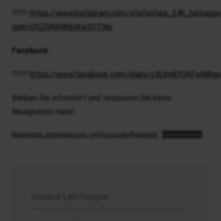
????
https://www.instagram.com/vitafonfara_24h_betreuung
igsh=OGZ0NXNhbWw3OTNq
Facebook
????
https://www.facebook.com/share/cXUmiEfQRFwN8go
Bleiben Sie informiert und verpassen Sie keine
Neuigkeiten mehr!
Newsletter_Verhinderungs- und Kurzzeitpflegegeld
Herunterladen
Unsere Leistungen